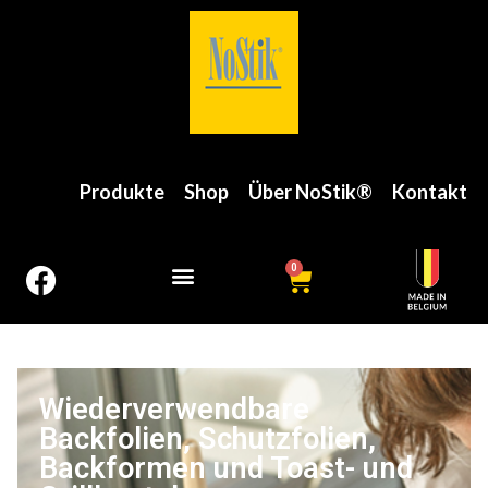
Produkte
Shop
Über NoStik®
Kontakt
0
Wiederverwendbare
Backfolien, Schutzfolien,
Backformen und Toast- und