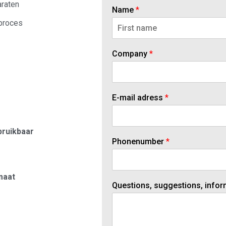
araten
Name
*
eproces
V
o
Company
*
o
r
n
a
a
E-mail adress
*
m
bruikbaar
Phonenumber
*
maat
Questions, suggestions, infor