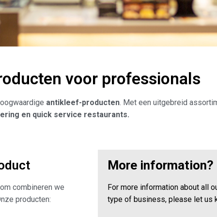
roducten voor professionals
 hoogwaardige
antikleef-producten
. Met een uitgebreid assorti
ering en quick service restaurants.
roduct
More information?
aarom combineren we
For more information about all o
 Onze producten:
type of business, please let us 