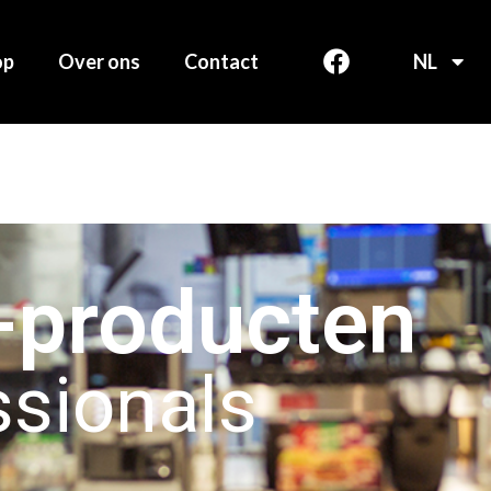
op
Over ons
Contact
NL
f-producten
ssionals