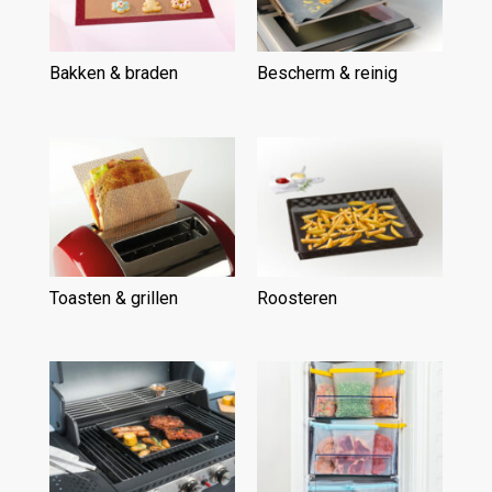
Bakken & braden
(15)
Bescherm & reinig
(15)
Toasten & grillen
(6)
Roosteren
(5)