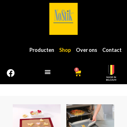
Producten
Shop
Over ons
Contact
0