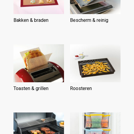
Bakken & braden
(15)
Bescherm & reinig
(15)
Toasten & grillen
(6)
Roosteren
(5)