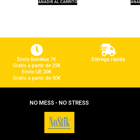
AÑADIR AL CARRITO
AÑAD
Envío Benelux 7€
Entrega rápida
Gratis a partir de 25€
Envío UE 20€
Gratis a partir de 50€
NO MESS - NO STRESS