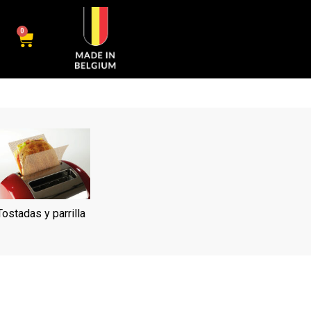
0
Tostadas y parrilla
(6)