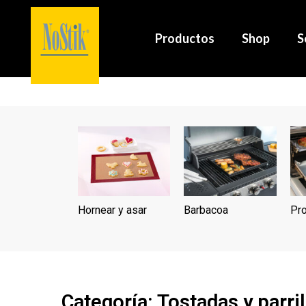
Productos
Shop
S
Hornear y asar
(16)
Barbacoa
(5)
Pro
(14
Categoría: Tostadas y parril